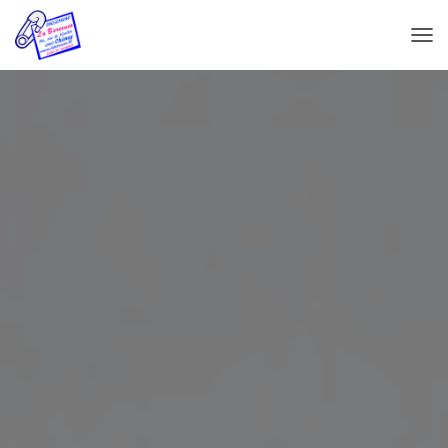
T
O
G
G
L
E
N
A
V
I
G
A
T
I
O
N