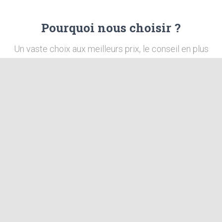
Pourquoi nous choisir ?
Un vaste choix aux meilleurs prix, le conseil en plus
!
Disponibilités
Une équipe à votre écoute pour répondre au plus
vite à votre besoin